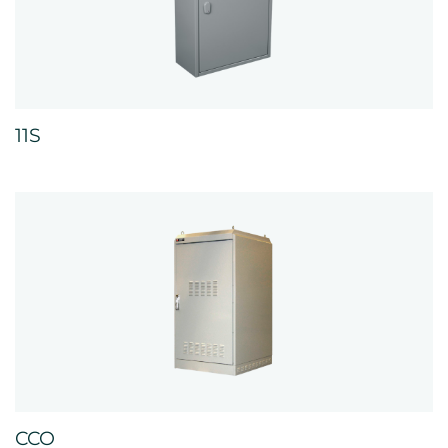
11S
CCO