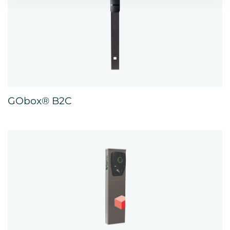
GObox® B2C