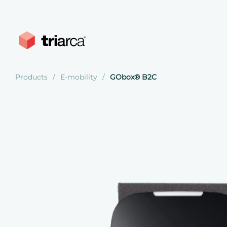
Products
E-mobility
GObox® B2C