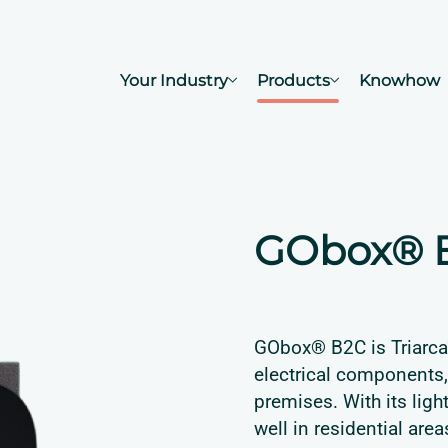
Your Industry
Products
Knowhow
GObox® 
GObox® B2C is Triarca'
electrical components, 
premises. With its ligh
well in residential are