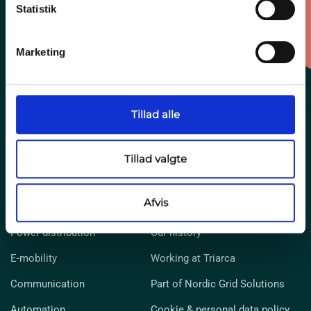
Statistik
Marketing
More than Enclosures
Tillad alle
In dialogue with our customers, we strive towards our
technical competence, to understand the customer’s needs so
as to optimize our solutions.
Tillad valgte
Let's tak
Afvis
Products & Solutions
About us
Power distribution
Our history
E-mobility
Working at Triarca
Communication
Part of Nordic Grid Solutions
Automation
Cookie & personal data policy