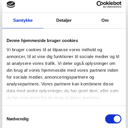
til
Samtykke
Detaljer
Om
Social ansvarlighed er en mulighed for at
Denne hjemmeside bruger cookies
skabe reel forretningsværdi
Vi bruger cookies til at tilpasse vores indhold og
annoncer, til at vise dig funktioner til sociale medier og til
at analysere vores trafik. Vi deler også oplysninger om
din brug af vores hjemmeside med vores partnere inden
for sociale medier, annonceringspartnere og
Sikkerheden er ikke til diskution i E-mobility
analysepartnere. Vores partnere kan kombinere disse
data med andre oplysninger, du har givet dem, eller som
de har indsamlet fra din brug af deres tjenester.
Samtykkevalg
Triarca danner nordisk gruppe med fokus
Nødvendig
på lavspændingsnettet og eMobility.