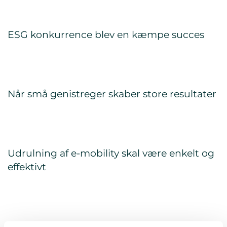
ESG konkurrence blev en kæmpe succes
Når små genistreger skaber store resultater
Udrulning af e-mobility skal være enkelt og
effektivt
Vores udtjente arbejdstøj gør gavn én gang