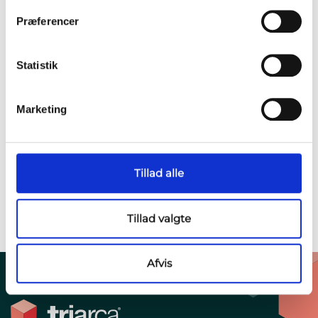
Præferencer
Statistik
På Papirøen finder du fremtidens
intelligente ladeløsning fra Triarca
Marketing
Tillad alle
Tillad valgte
Afvis