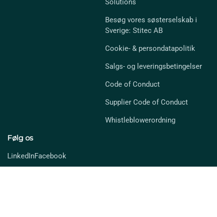
Solutions
Besøg vores søsterselskab i
Sverige: Stitec AB
Cookie- & persondatapolitik
Salgs- og leveringsbetingelser
Code of Conduct
Supplier Code of Conduct
Whistleblowerordning
Følg os
LinkedIn
Facebook
Triarca A/S - Bjørnkærvej 3 DK-8783 Hornsyld - T. +45 77 30 20 20 - CVR: 40
48 16 72
ISO certifikater
Produkt-ansvar certifikat