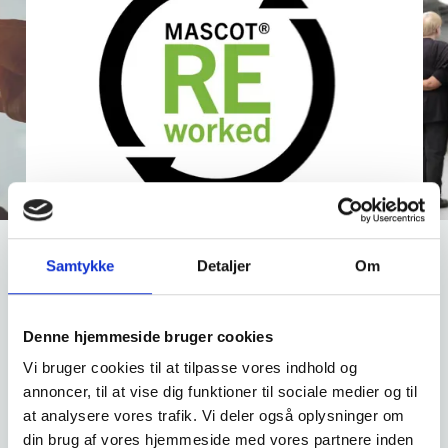
Effektiv produktion
Samtykke
Detaljer
Om
Effektiv produktion
Denne hjemmeside bruger cookies
Vi producerer lokalt i Hornsyld i Danmark. På
den måde bevarer vi lokale arbejdspladser, vi
Vi bruger cookies til at tilpasse vores indhold og
forkorter transportveje og har hånd i hanke
annoncer, til at vise dig funktioner til sociale medier og til
med at produktionen foregår, som vi ønsker.
at analysere vores trafik. Vi deler også oplysninger om
din brug af vores hjemmeside med vores partnere inden