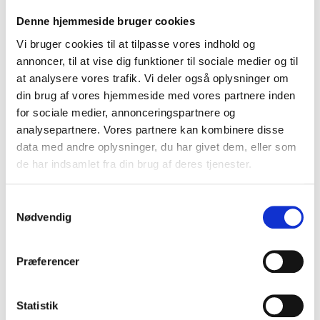
/computer med en nyere Internet-browser, kan du
Denne hjemmeside bruger cookies
slette dine cookies ved at bruge genvejstasterne:
Vi bruger cookies til at tilpasse vores indhold og
CTRL + SHIFT + Delete. Virker genvejstasterne ikke,
annoncer, til at vise dig funktioner til sociale medier og til
og/eller benytter du en MAC, skal du starte med at
at analysere vores trafik. Vi deler også oplysninger om
finde ud af, hvilken browser du bruger og herefter
din brug af vores hjemmeside med vores partnere inden
klikke på det relevante link:
for sociale medier, annonceringspartnere og
Microsoft Internet Explorer
analysepartnere. Vores partnere kan kombinere disse
Google Chrome
data med andre oplysninger, du har givet dem, eller som
Safari
de har indsamlet fra din brug af deres tjenester.
Firefox
Husk: Bruger du flere Internet-browsere, skal du
slette cookies i dem alle.
Samtykkevalg
Nødvendig
Tredjepartscookies
Websitet indeholder cookies fra tredjeparter, der i
Præferencer
varierende omfang kan omfatte:
Google - Analyticsafdeling til statistikformål.
Statistik
Vi indsamler personoplysninger om