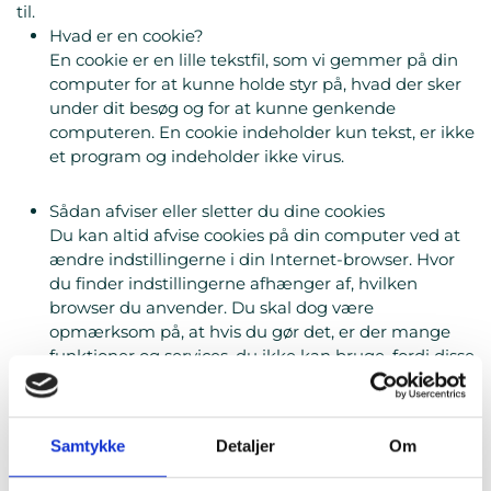
til.
Hvad er en cookie?
En cookie er en lille tekstfil, som vi gemmer på din
computer for at kunne holde styr på, hvad der sker
under dit besøg og for at kunne genkende
computeren. En cookie indeholder kun tekst, er ikke
et program og indeholder ikke virus.
Sådan afviser eller sletter du dine cookies
Du kan altid afvise cookies på din computer ved at
ændre indstillingerne i din Internet-browser. Hvor
du finder indstillingerne afhænger af, hvilken
browser du anvender. Du skal dog være
opmærksom på, at hvis du gør det, er der mange
funktioner og services, du ikke kan bruge, fordi disse
funktioner og services forudsætter, at hjemmesiden
kan huske de valg, du foretager.
Samtykke
Detaljer
Om
Cookies som du tidligere har accepteret, kan
efterfølgende nemt slettes. Benytter du en PC