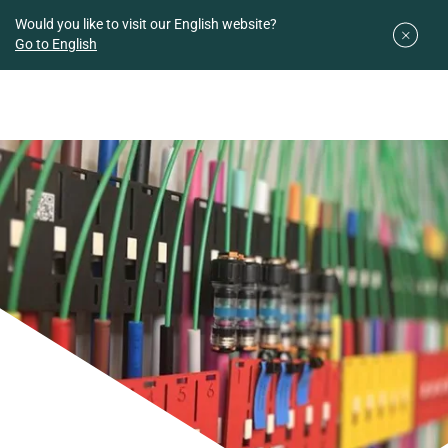
Downloads
Easy planner
Would you like to visit our English website?
Go to English