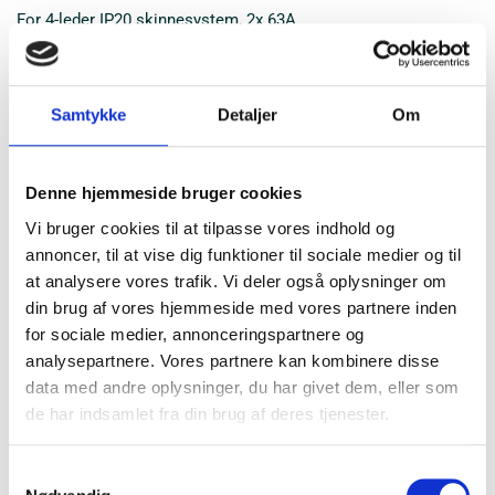
For 4-leder IP20 skinnesystem, 2x 63A
Samtykke
Detaljer
Om
Denne hjemmeside bruger cookies
Vi bruger cookies til at tilpasse vores indhold og
annoncer, til at vise dig funktioner til sociale medier og til
at analysere vores trafik. Vi deler også oplysninger om
din brug af vores hjemmeside med vores partnere inden
for sociale medier, annonceringspartnere og
DIN00 Sikringsliste
analysepartnere. Vores partnere kan kombinere disse
data med andre oplysninger, du har givet dem, eller som
For 4-leder IP20 skinnesystem,
de har indsamlet fra din brug af deres tjenester.
Samtykkevalg