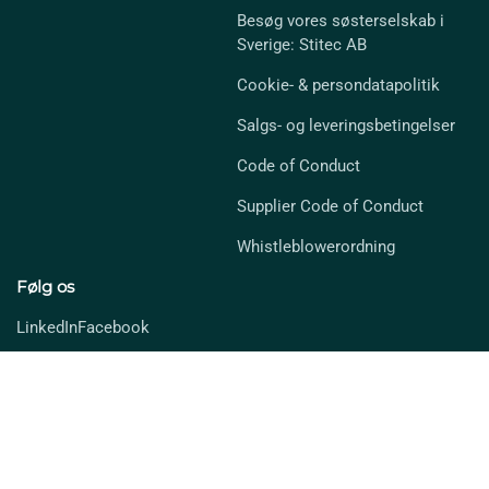
Besøg vores søsterselskab i
Sverige: Stitec AB
Cookie- & persondatapolitik
Salgs- og leveringsbetingelser
Code of Conduct
Supplier Code of Conduct
Whistleblowerordning
Følg os
LinkedIn
Facebook
Triarca A/S - Bjørnkærvej 3 DK-8783 Hornsyld - T. +45 77 30 20 20 - CVR: 40
48 16 72
ISO certifikater
Produkt-ansvar certifikat