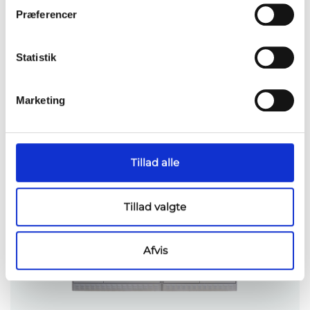
Én leverandør = ét ansvar
Præferencer
Let's talk
Statistik
Marketing
Relaterede produkter
Tillad alle
Tillad valgte
Afvis