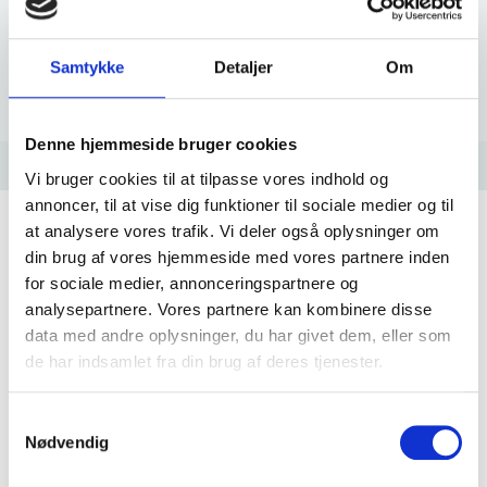
opnås et specifikt udtryk i eks. et helt boligområde.
Piedestalen er produceret i galvaniseret stål og
pulverlakeret med polyester coating, for lang levetid og
Samtykke
Detaljer
Om
lav vedligeholdelse
Denne hjemmeside bruger cookies
Vi bruger cookies til at tilpasse vores indhold og
annoncer, til at vise dig funktioner til sociale medier og til
at analysere vores trafik. Vi deler også oplysninger om
Gode grunde til at vælge
din brug af vores hjemmeside med vores partnere inden
GObox® B2C
for sociale medier, annonceringspartnere og
analysepartnere. Vores partnere kan kombinere disse
Sikker og robust platform til installation af ladeudtag
data med andre oplysninger, du har givet dem, eller som
de har indsamlet fra din brug af deres tjenester.
Hurtig installation og montering -kræver ikke seperat
fundament
Enkelt og æstetisk udtryk
Samtykkevalg
Nødvendig
Triarcas velkendte holdbarhed og robusthed
Dansk produceret