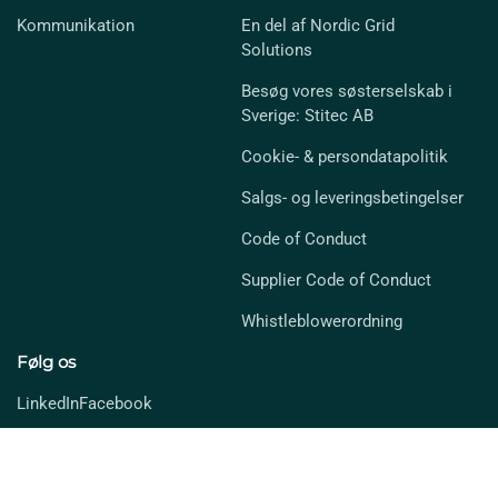
Kommunikation
En del af Nordic Grid
Solutions
Besøg vores søsterselskab i
Sverige: Stitec AB
Cookie- & persondatapolitik
Salgs- og leveringsbetingelser
Code of Conduct
Supplier Code of Conduct
Whistleblowerordning
Følg os
LinkedIn
Facebook
Triarca A/S - Bjørnkærvej 3 DK-8783 Hornsyld - T. +45 77 30 20 20 - CVR: 40