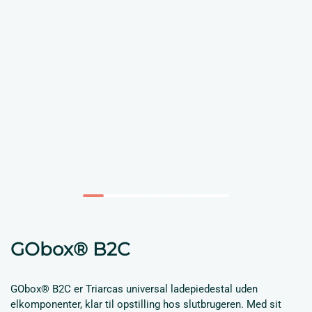
GObox® B2C
GObox® B2C er Triarcas universal ladepiedestal uden
elkomponenter, klar til opstilling hos slutbrugeren. Med sit