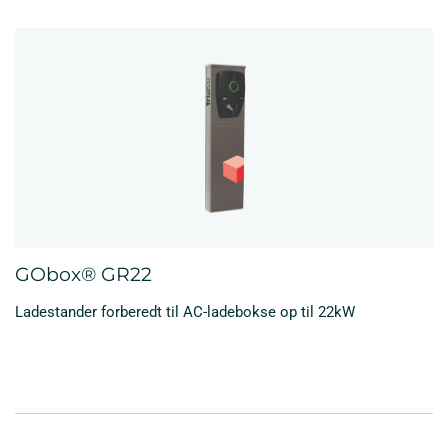
GObox® GR22
Ladestander forberedt til AC-ladebokse op til 22kW