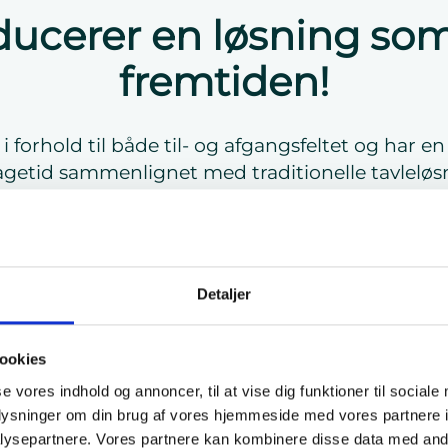
oducerer en løsning som
fremtiden!
i forhold til både til- og afgangsfeltet og har 
etid sammenlignet med traditionelle tavleløs
a’s nye Effektkapsling er fleksibel og fremtidssik
indgangsfelt og afgangsfelt ved hjælp af nyudv
stykkes med lastadskiller og maksimalafbryde
Detaljer
sfeltet sikrer fleksibel konfiguration til dit proj
af Triarcas sortiment af sikringslister samt nyud
Adaptere til montage af:
ookies
se vores indhold og annoncer, til at vise dig funktioner til sociale
DIN-skinne elkomponenter
oplysninger om din brug af vores hjemmeside med vores partnere i
ysepartnere. Vores partnere kan kombinere disse data med andr
Lastadskiller eller MCCB