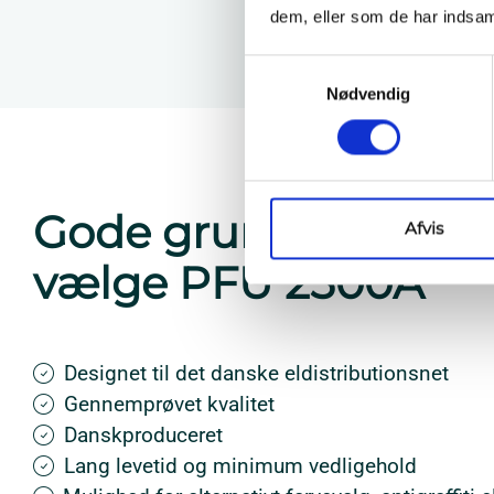
dem, eller som de har indsaml
Samtykkevalg
Nødvendig
Gode grunde til at
Afvis
vælge PFU 2500A
Designet til det danske eldistributionsnet
Gennemprøvet kvalitet
Danskproduceret
Lang levetid og minimum vedligehold