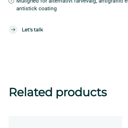
Mulighed for alternativt farvevalg, antigraffiti e
antistick coating
Let's talk
Related products