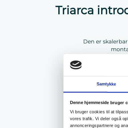
Triarca intr
Den er skalerbar 
montag
Triarc
både 
Adaptere kan be
Samtykke
Afgang
hjælp 
Denne hjemmeside bruger c
Vi bruger cookies til at tilpas
vores trafik. Vi deler også 
annonceringspartnere og anal