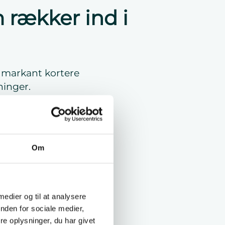
 rækker ind i
en markant kortere
ninger.
ret, da
iklede
re op til 2500A.
Om
ekt ved
viklede
 medier og til at analysere
nden for sociale medier,
e oplysninger, du har givet