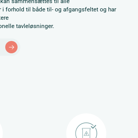
 kan sammensættes til alle
i forhold til både til- og afgangsfeltet og har
tere
nelle tavleløsninger.