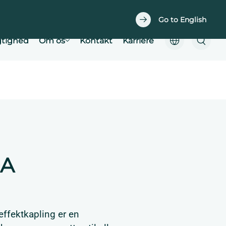
Downloads
Easy planner
Go to English
tighed
Om os
Kontakt
Karriere
0A
effektkapling er en