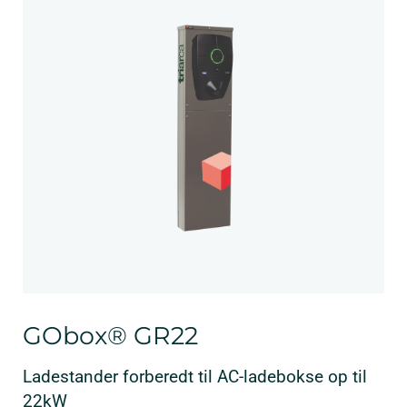
GObox® GR22
Ladestander forberedt til AC-ladebokse op til
22kW