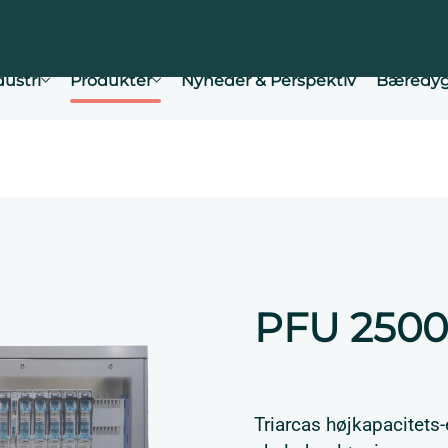
dustri
Produkter
Nyheder & Perspektiv
Bæredyg
PFU 250
Triarcas højkapacitets-