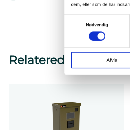
dem, eller som de har indsaml
Samtykkevalg
Nødvendig
Relaterede produkte
Afvis