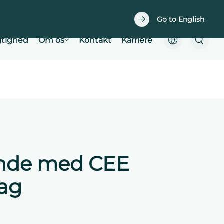
Downloads
Easy planner
Go to English
tighed
Om os
Kontakt
Karriere
nde med CEE
ag