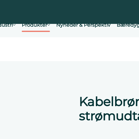
dustri
Produkter
Nyheder & Perspektiv
Bæredyg
Kabelbrø
strømudt