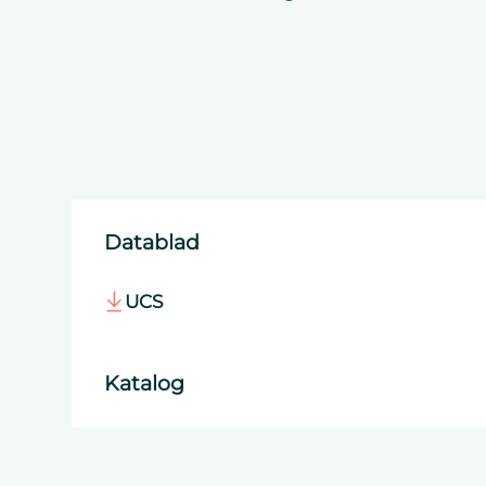
Datablad
UCS
Katalog
El-distribution