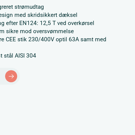
greret strømudtag
esign med skridsikkert dæksel
g efter EN124: 12,5 T ved overkørsel
om sikre mod oversvømmelse
lere CEE stik 230/400V optil 63A samt med
t stål AISI 304