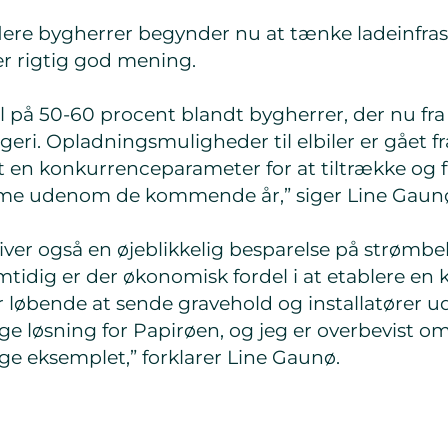
flere bygherrer begynder nu at tænke ladeinfras
ver rigtig god mening.
el på 50-60 procent blandt bygherrer, der nu fra
geri. Opladningsmuligheder til elbiler er gået f
vet en konkurrenceparameter for at tiltrække og 
omme udenom de kommende år,” siger Line Gaun
giver også en øjeblikkelig besparelse på strømbeh
tidig er der økonomisk fordel i at etablere en
r løbende at sende gravehold og installatører ud
ige løsning for Papirøen, og jeg er overbevist om,
ge eksemplet,” forklarer Line Gaunø.