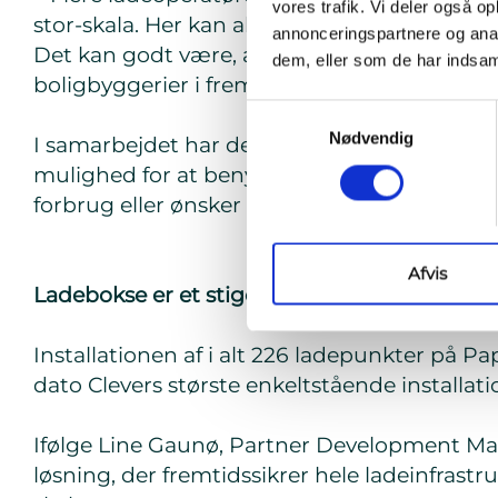
vores trafik. Vi deler også 
stor-skala. Her kan alle ladebokse tale sa
annonceringspartnere og anal
Det kan godt være, at vi er først med en såda
dem, eller som de har indsaml
boligbyggerier i fremtiden. Det er det rigtig
Samtykkevalg
Nødvendig
I samarbejdet har det været afgørende at sik
mulighed for at benytte ladeløsningen, hvad 
forbrug eller ønsker et abonnement. Uanset 
Afvis
Ladebokse er et stigende konkurrencepara
Installationen af i alt 226 ladepunkter på P
dato Clevers største enkeltstående installati
Ifølge Line Gaunø, Partner Development Mana
løsning, der fremtidssikrer hele ladeinfrastru