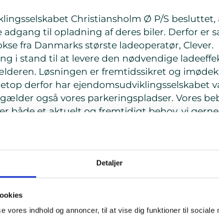
ngsselskabet Christiansholm Ø P/S besluttet, a
adgang til opladning af deres biler. Derfor er s
se fra Danmarks største ladeoperatør, Clever.
ing i stand til at levere den nødvendige ladeeffekt
kælderen. Løsningen er fremtidssikret og imød
top derfor har ejendomsudviklingsselskabet va
et gælder også vores parkeringspladser. Vores be
r både et aktuelt og fremtidigt behov, vi gerne 
isk mening at tænke ladeinfrastruktur fra begy
mbygges transformere og foretages nye investerin
Detaljer
minerer også potentielle udfordringer, der kunne
d om etableringen af ladebokse, siger Klaus Kas
ookies
nica Ejendomme og Nordkranen er bygherre p
se vores indhold og annoncer, til at vise dig funktioner til sociale
 valgte Clevers cluster-løsning, som nu er bleve