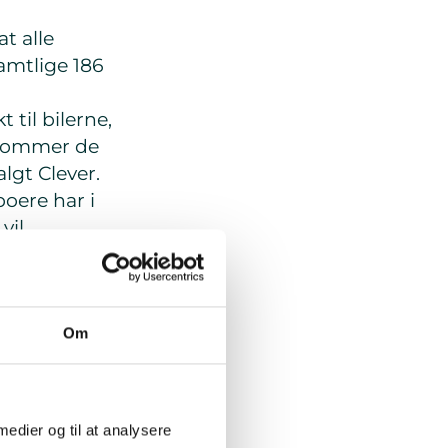
t alle
amtlige 186
 til bilerne,
ekommer de
lgt Clever.
boere har i
vil
ndelsen af
ger i
Om
 opstå, hvis
tbjerg, adm.
å Papirøen.
 medier og til at analysere
t installeret i