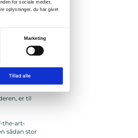
nden for sociale medier,
res bygninger.
e oplysninger, du har givet
r et must for
astbjerg.
Marketing
 således
s faktisk
 ladenetværk.
Tillad alle
ren, er til
-the-art-
 en sådan stor