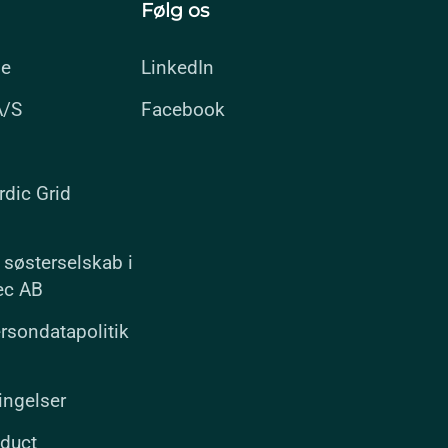
Følg os
ie
LinkedIn
A/S
Facebook
rdic Grid
 søsterselskab i
tec AB
rsondatapolitik
ingelser
duct