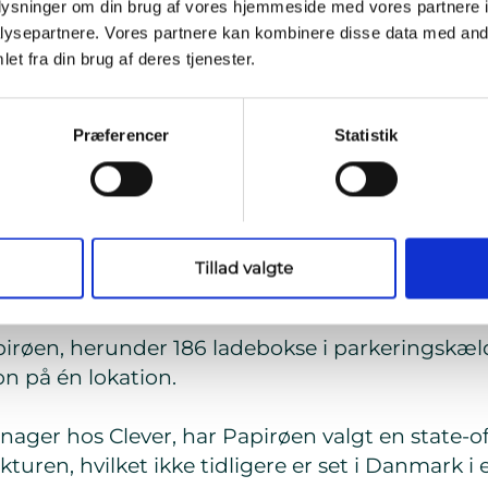
oplysninger om din brug af vores hjemmeside med vores partnere i
mmen og dynamisk udnytte overskudsstrøm fra vo
ysepartnere. Vores partnere kan kombinere disse data med andr
n løsning i denne skala, men jeg tror, det blive
et fra din brug af deres tjenester.
e at gøre og giver god mening, afslutter Klaus K
Præferencer
Statistik
re beboernes ladefleksibilitet. Alle beboere har
enten de foretrækker at blive afregnet for dere
deres valg får alle adgang til Danmarks største
Tillad valgte
meter
apirøen, herunder 186 ladebokse i parkeringskælde
on på én lokation.
ger hos Clever, har Papirøen valgt en state-of
kturen, hvilket ikke tidligere er set i Danmark i