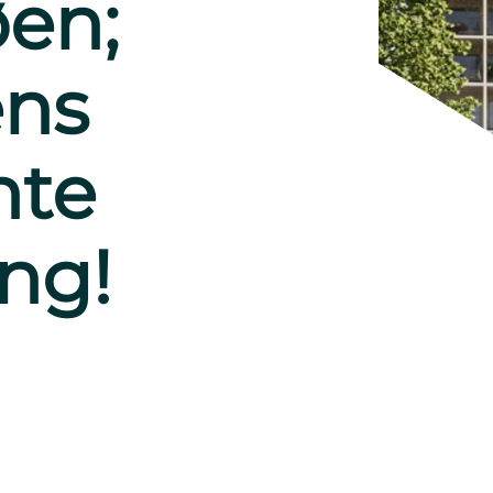
øen;
ens
nte
ng!