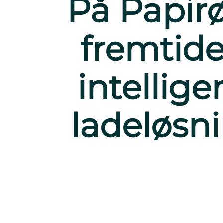
På Papir
fremtid
intellige
ladeløsni