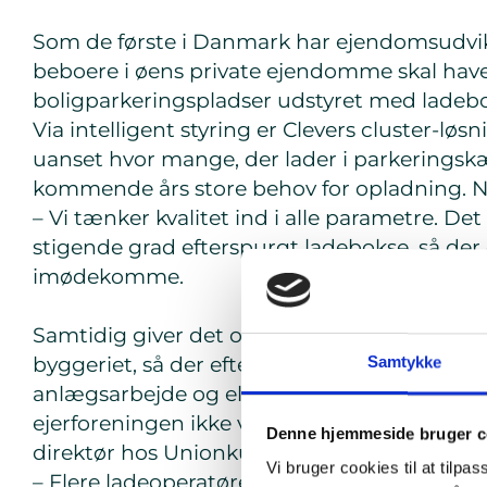
Som de første i Danmark har ejendomsudvikli
beboere i øens private ejendomme skal have 
boligparkeringspladser udstyret med ladebok
Via intelligent styring er Clevers cluster-løsn
uanset hvor mange, der lader i parkerings
kommende års store behov for opladning. Ne
– Vi tænker kvalitet ind i alle parametre. D
stigende grad efterspurgt ladebokse, så der e
imødekomme.
Samtidig giver det også praktisk og økonom
byggeriet, så der efterfølgende ikke skal o
Samtykke
anlægsarbejde og elinstallationer. Dette eli
ejerforeningen ikke ville kunne opnå enighe
Denne hjemmeside bruger c
direktør hos Unionkul, der sammen med Da
Vi bruger cookies til at tilpas
– Flere ladeoperatører bød på opgaven, men vi