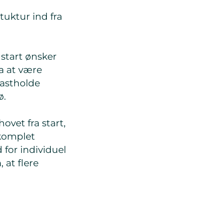
tuktur ind fra
 start ønsker
ra at være
fastholde
ø.
ovet fra start,
 komplet
 for individuel
 at flere