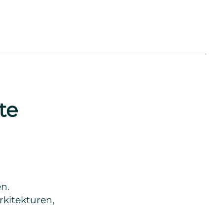
te
en.
arkitekturen,