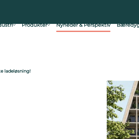
dustri
Produkter
Nyheder & Perspektiv
Bæredyg
te ladeløsning!